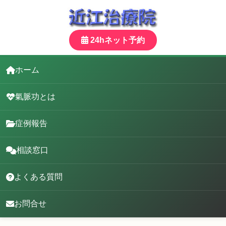
24hネット予約
ホーム
氣脈功とは
症例報告
相談窓口
よくある質問
お問合せ