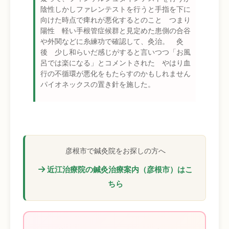
陰性しかしファレンテストを行うと手指を下に
向けた時点で痺れが悪化するとのこと つまり
陽性 軽い手根管症候群と見定めた患側の合谷
や外関などに糸練功で確認して、灸治。 灸
後 少し和らいだ感じがすると言いつつ「お風
呂では楽になる」とコメントされた やはり血
行の不循環が悪化をもたらすのかもしれません
パイオネックスの置き針を施した。
彦根市で鍼灸院をお探しの方へ
近江治療院の鍼灸治療案内（彦根市）はこ
ちら