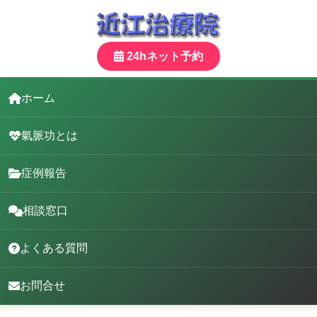
24hネット予約
ホーム
氣脈功とは
症例報告
相談窓口
よくある質問
お問合せ