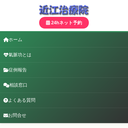
24hネット予約
ホーム
氣脈功とは
症例報告
相談窓口
よくある質問
お問合せ