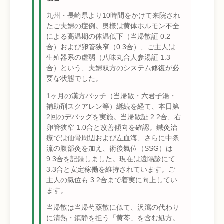
九州・長崎県より10時間をかけて来院され
たご夫婦の症例。奥様は黄体ホルモン不全
による高温期の体温低下（当帰散証 0.2
合）および卵管狭窄（0.3合）、ご主人は
生殖器系の虚弱（八味丸合人参湯証 1.3
合）という、夫婦双方のシステム修復が必
要な状態でした。
1ヶ月の漢方パッチ（当帰散・六君子湯・
補助剤スクアレン等）継続を経て、本日第
2回のデバッグを実施。当帰散証 2.2合、右
卵管狭窄 1.0合と改善傾向を確認。鍼灸治
療では仙骨周辺および左血海、さらに中条
流の腹部灸を加え、術後氣位（SSG）は
9.3合を記録しました。現在は遠隔診にて
3.3合と安定稼働を維持されています。ご
主人の氣位も 3.2合まで着実に向上してい
ます。
当帰散は当帰芍薬散に似て、沢瀉の代わり
に清熱・鎮静を担う「黄芩」を含む処方。