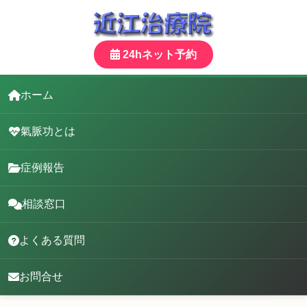
24hネット予約
ホーム
氣脈功とは
症例報告
相談窓口
よくある質問
お問合せ