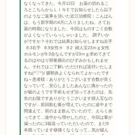
なくなってきた。今月12日 お薬の切れるこ
ろとこちらからＬＩＮＥでお知らせしたら以下
のようなご返事を頂いた近江治療院：こんばん
は、もう新学期の4月に入りましたね、さてお
薬の時期になりました、今回はものすごく合数
がよくなっていらっしゃいました。 調子いか
がですか？それでは結果お知らせしますね左手
8.3右手 8.9女性Ｈ 9.2 婦人宝23ｍｇ女性
ホルモンが9.3合なんですが23ｍｇ求めてきて
るのはやはり卵巣摘出のひずみかもしれませ
ん、それではご了解いただければ送付いたしま
すね(^▽^)/ 腱鞘炎よくなられてよかったです
ね～患者様：ありがとうございます合数が良く
なっていて…安心しましたあんなに痛かったの
が嘘のようです手術もせず治ってきたのは、先
生のお陰ですありがとうございます婦人宝なの
ですが…前回飲む量が増えていたのに途中まで
間違えて、前のまま飲んでいたので、えらく余
ってきて…途中から増やしたのと、今回は量が
減ったのに3箱送っていただいたので、まだ8
本残っています😅痛くなくなって…気が緩ん