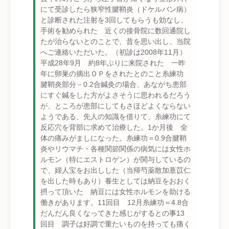
にて受診したら狭窄性腱鞘炎（ドケルバン病）
と診断された注射を3回してもらうも効なし、
手術を勧められた 近くの接骨院に数回通院し
たが治らないとのことで、昔を思い出し、当院
へご連絡いただいた。（初診は2008年11月）
平成28年9月 約8年ぶりに来院された 一昨
年に卵巣の摘出ＯＰをされたとのこと糸練功
腱鞘炎部分－0.2合鍼灸の場合、あながち患部
にすぐ鍼をした方がよさそうに思われるだろう
が、ところが患部にしてもさほどよくならない
ようである、先人の知識を借りて、糸練功にて
反応穴を背部に求めて治療した。1か月後 全
体の痛みがましになった。糸練功＝0.9合腱鞘
炎やリウマチ・各種関節関係の病気には女性ホ
ルモン（特にエストロゲン）が関与しているの
で、婦人宝をお出しした（当帰芍薬散加薏苡仁
を出した時もあり）養生としては納豆をおおく
摂って頂いた 納豆には女性ホルモンを助ける
働きがあります。11回目 12月糸練功＝4.8合
だんだん良くなってきた感じがするとの事13
回目 調子は好調で重たいものを持っても痛く