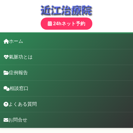
24hネット予約
ホーム
氣脈功とは
症例報告
相談窓口
よくある質問
お問合せ