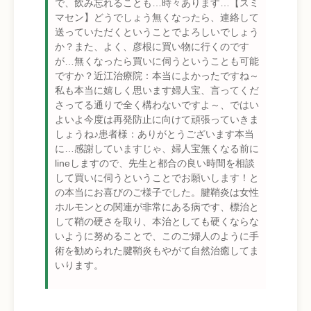
で、飲み忘れることも…時々あります…【スミ
マセン】どうでしょう無くなったら、連絡して
送っていただくということでよろしいでしょう
か？また、よく、彦根に買い物に行くのです
が…無くなったら買いに伺うということも可能
ですか？近江治療院：本当によかったですね～
私も本当に嬉しく思います婦人宝、言ってくだ
さってる通りで全く構わないですよ～、ではい
よいよ今度は再発防止に向けて頑張っていきま
しょうね♪患者様：ありがとうございます本当
に…感謝していますじゃ、婦人宝無くなる前に
lineしますので、先生と都合の良い時間を相談
して買いに伺うということでお願いします！と
の本当にお喜びのご様子でした。腱鞘炎は女性
ホルモンとの関連が非常にある病です、標治と
して鞘の硬さを取り、本治としても硬くならな
いように努めることで、このご婦人のように手
術を勧められた腱鞘炎もやがて自然治癒してま
いります。