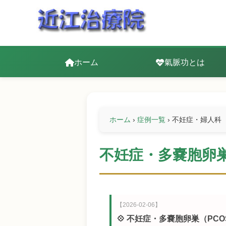
ホーム
氣脈功とは
ホーム
›
症例一覧
›
不妊症・婦人科
不妊症・多嚢胞卵巣
【2026-02-06】
💠 不妊症・多嚢胞卵巣（PC