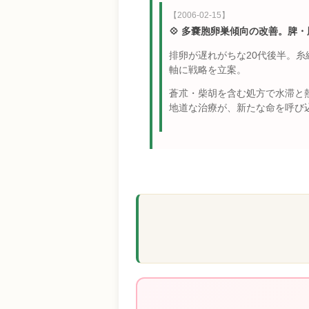
【2006-02-15】
💠 多嚢胞卵巣傾向の改善。脾
排卵が遅れがちな20代後半。
軸に戦略を立案。
蒼朮・柴胡を含む処方で水滞と熱
地道な治療が、新たな命を呼び