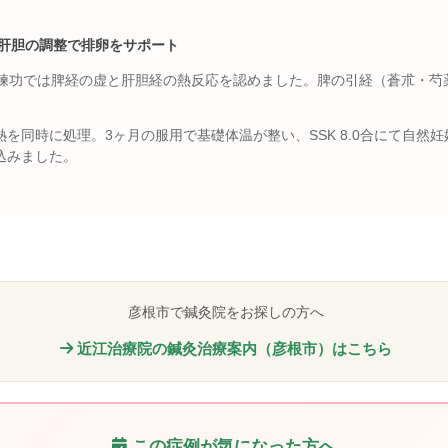
・肝胆の調整で排卵をサポート
糸練功では脾経の虚と肝胆経の熱反応を認めました。脾の引経（蒼朮・芍
を同時に処理。3ヶ月の服用で基礎体温が整い、SSK 8.0合にて自然
込みました。
彦根市で鍼灸院をお探しの方へ
近江治療院の鍼灸治療案内（彦根市）はこちら
この症例が気になった方へ