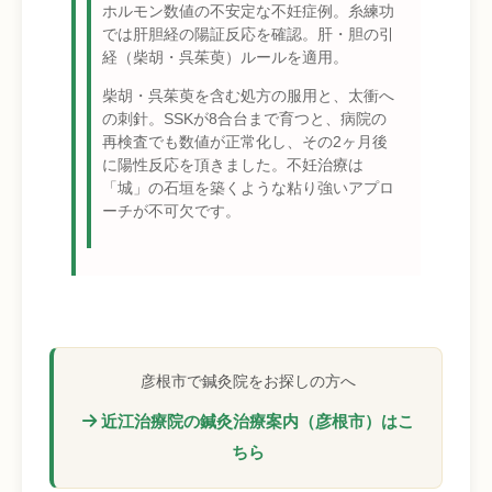
ホルモン数値の不安定な不妊症例。糸練功
では肝胆経の陽証反応を確認。肝・胆の引
経（柴胡・呉茱萸）ルールを適用。
柴胡・呉茱萸を含む処方の服用と、太衝へ
の刺針。SSKが8合台まで育つと、病院の
再検査でも数値が正常化し、その2ヶ月後
に陽性反応を頂きました。不妊治療は
「城」の石垣を築くような粘り強いアプロ
ーチが不可欠です。
彦根市で鍼灸院をお探しの方へ
近江治療院の鍼灸治療案内（彦根市）はこ
ちら