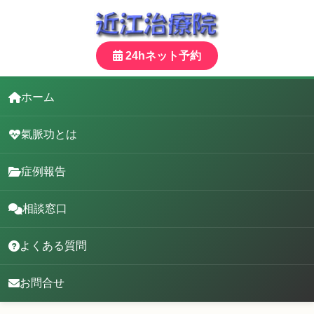
24hネット予約
ホーム
氣脈功とは
症例報告
相談窓口
よくある質問
お問合せ