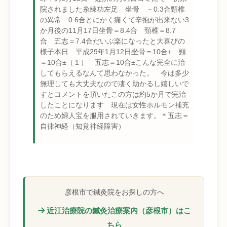
院されました糸練功左足 坐骨 －0.3合頸椎
の異常 0.6合とにかく痛くて辛抱が出来ない3
か月後の11月17日坐骨＝8.4合 頸椎＝8.7
合 五志＝7.4合だいぶ楽になったと大喜びの
様子本日 平成29年1月12日坐骨＝10合± 頸
＝10合±（１） 五志＝10合±こんな完全に治
してもらえるなんて思わなかった。 今は多少
無理しても大丈夫なので凄く助かるし嬉しいで
すとコメントを頂いたこの方は約5か月で完治
したことになります 現在は女性ホルモン補充
のため婦人宝を服用されていきます。＊五志＝
自律神経（知覚神経障害）
彦根市で鍼灸院をお探しの方へ
近江治療院の鍼灸治療案内（彦根市）はこ
ちら