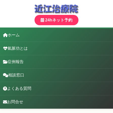
24hネット予約
ホーム
氣脈功とは
症例報告
相談窓口
よくある質問
お問合せ