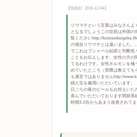
【投稿日: 2016-12-04】
リウマチという言葉はみなさんよ
となるでしょうこの症状は外国の
覧くださいhttp://kotoseikeig
の場合リウマチとは違いました。
でこれはブシャール結節と判断色
ことをお伝えします。女性の方の
てるわけです。女性ホルモンを補
めていたところ（実際は教えても
も過言ではありませんhttp://www.k
婦人宝を服用いただいています。
日ごろの夜のビールもお控えいた
喜んでいただいております関節系
時期3.2合からあまり改善されて