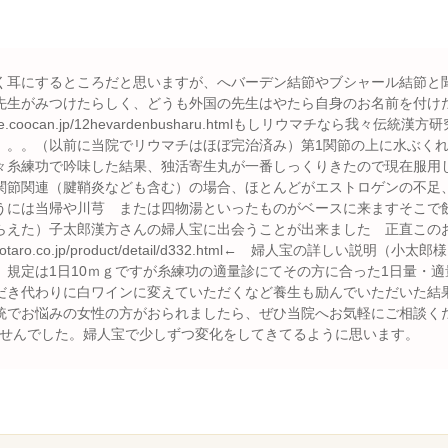
く耳にするところだと思いますが、へバーデン結節やブシャール結節と
先生がみつけたらしく、どうも外国の先生はやたら自身のお名前を付け
eka.life.coocan.jp/12hevardenbusharu.htmlもしリウマチな
。。。（以前に当院でリウマチはほぼ完治済み）第1関節の上に水ぶく
々糸練功で吟味した結果、独活寄生丸が一番しっくりきたので現在服用
関節関連（腱鞘炎なども含む）の場合、ほとんどがエストロゲンの不足
うには当帰や川芎 または四物湯といったものがベースに来ますそこで
らえた）子太郎漢方さんの婦人宝に出会うことが出来ました 正直この
otaro.co.jp/product/detail/d332.html← 婦人宝の詳しい
 規定は1日10ｍｇですが糸練功の適量診にてその方に合った1日量・
だき代わりに白ワインに変えていただくなど養生も励んでいただいた結
統でお悩みの女性の方がおられましたら、ぜひ当院へお気軽にご相談くだ
ませんでした。婦人宝で少しずつ変化をしてきてるように思います。