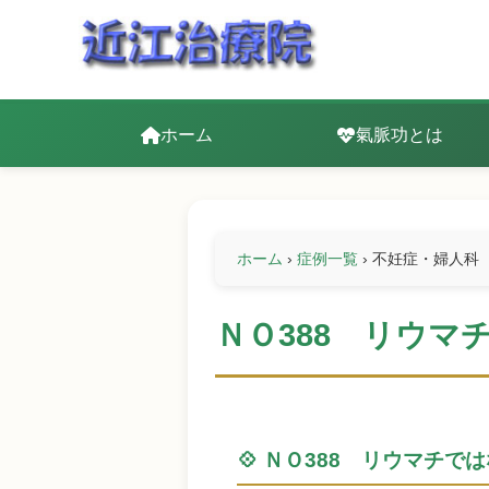
ホーム
氣脈功とは
ホーム
›
症例一覧
›
不妊症・婦人科
ＮＯ388 リウマ
💠 ＮＯ388 リウマチ