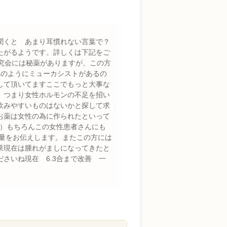
聞くと あまり耳慣れない言葉で？
たがるようです。詳しくは下記をご
ら我々伝統漢方研究会には秘薬がありますが、この方
れのようにミューカシストがあるの
して頂いてますここでもっと大事な
、つまり女性ホルモンの不足を招い
飲みやすいものはないかと探して求
お薬は女性の為に作られたといって
説明（小太郎様）もちろんこの女性患者さんにも
適量をお伝えします。またこの方には
果現在は腫れがましになってきたと
さいね現在 6.3合まで改善 一