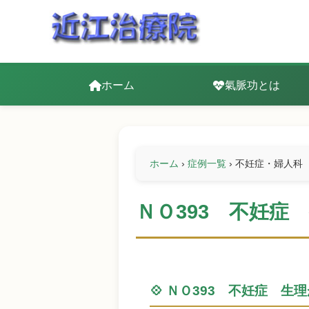
ホーム
氣脈功とは
ホーム
›
症例一覧
›
不妊症・婦人科
ＮＯ393 不妊症
💠 ＮＯ393 不妊症 生