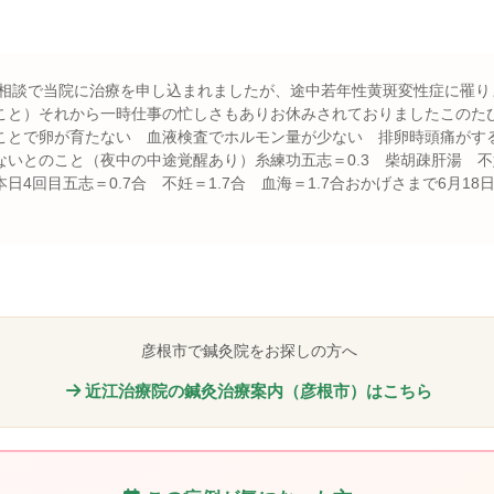
症の相談で当院に治療を申し込まれましたが、途中若年性黄斑変性症に罹
こと）それから一時仕事の忙しさもありお休みされておりましたこのたび
ことで卵が育たない 血液検査でホルモン量が少ない 排卵時頭痛がす
いとのこと（夜中の中途覚醒あり）糸練功五志＝0.3 柴胡疎肝湯 不
4回目五志＝0.7合 不妊＝1.7合 血海＝1.7合おかげさまで6月1
彦根市で鍼灸院をお探しの方へ
近江治療院の鍼灸治療案内（彦根市）はこちら