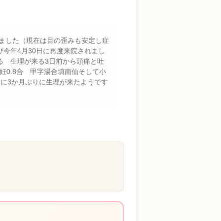
りました（現在は目の歪みも安定し症
今年4月30日に再度来院されまし
る 生理が来る3日前から頭痛と吐
妊0.8合 甲字湯合填南仙そして小
8日に3か月ぶりに生理が来たようです