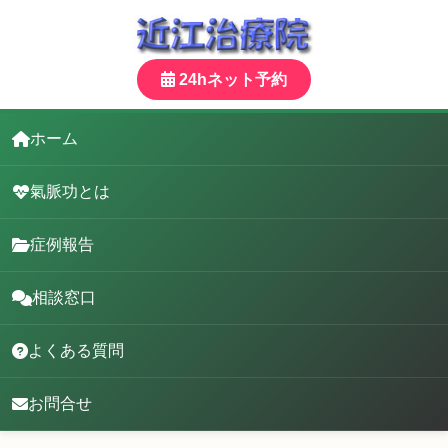
24hネット予約
ホーム
氣脈功とは
症例報告
相談窓口
よくある質問
お問合せ