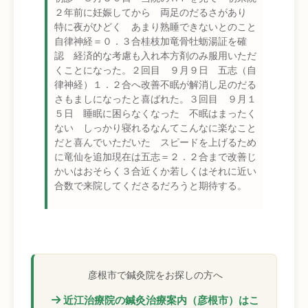
２年前に妊娠してから 両足のだるさがあり
特に夜がひどく あまり熟睡できないとのこと
自律神経＝０．３合桂枝加竜骨牡蛎湯証を確
認 経済的な考慮も入れ本方剤のみ服用いただ
くことになった。２回目 ９月９日 五志（自
律神経）１．２合へ改善不眠が解消し足のだる
さもましになったと喜ばれた。３回目 ９月１
５日 睡眠に困らなくなった 不眠はまったく
ない しっかり寝れるなんてこんなに楽なこと
だと喜んでいただいた スピードを上げるため
に竜仙を追加現在は五志＝２．２合まで改善じ
かいはおそらく３合近くか若しくはそれに近い
合数で来院してくださるだろうと期待する。
彦根市で鍼灸院をお探しの方へ
近江治療院の鍼灸治療案内（彦根市）はこ