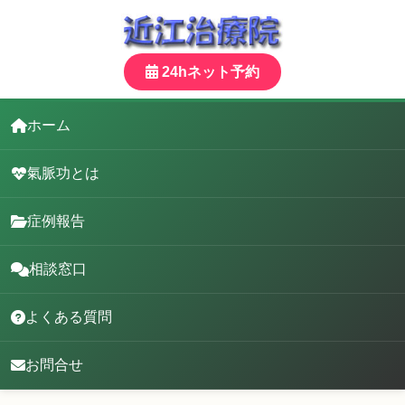
24hネット予約
ホーム
氣脈功とは
症例報告
相談窓口
よくある質問
お問合せ