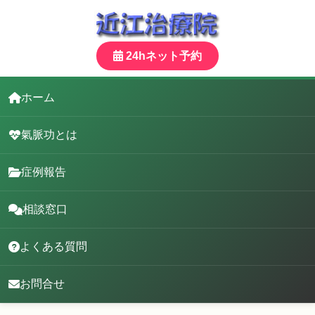
24hネット予約
ホーム
氣脈功とは
症例報告
相談窓口
よくある質問
お問合せ