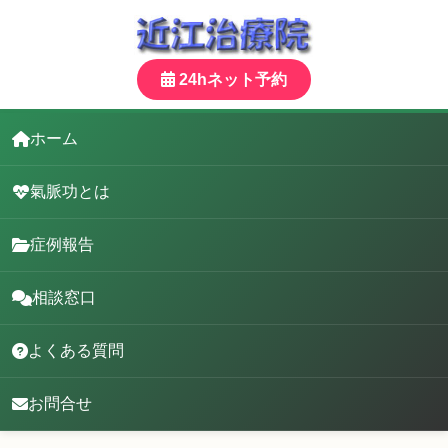
24hネット予約
ホーム
氣脈功とは
症例報告
相談窓口
よくある質問
お問合せ