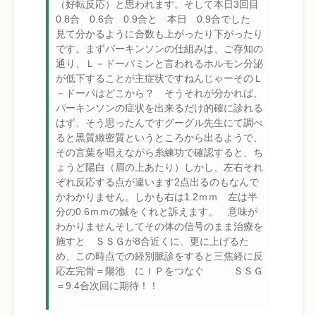
（好転反応）と思われます。そして本日3回目
0.8合 0.6合 0.9合と 本日 0.9合でした
見て分かるように合数も上がったり下がったり
です。まずパーキンソンの仕組みは、ご存知の
通り、Ｌ－ドーパミンと言われるホルモン分泌
が低下することが主症状ですねんじゃーそのＬ
－ドーパはどこから？ そうそれが分かれば、
パーキンソンの症状を出来るだけ的確に診れる
はず、そう思ったんですグーグル先生にて調べ
ると黒質緻密質というところから出るようで、
その言葉を唱えながら糸練功で確認すると、ち
ょうど陽白（眉の上あたり）しかし、左右それ
ぞれ反応する点が違います2点出るのもなんで
かわかりません。しかも右は1.2ｍｍ 左は半
分の0.6ｍｍの鍼をくれと訴えます。 意味が
わかりませんそしてその体の信号のまま治療を
施すと ＳＳＧが8合近くに、更に上げるた
め、この時点での経別脈診をすると三焦経に反
応左完骨＝陽池 にＩＰをつなぐ ＳＳＧ
＝9.4合次回に期待！！