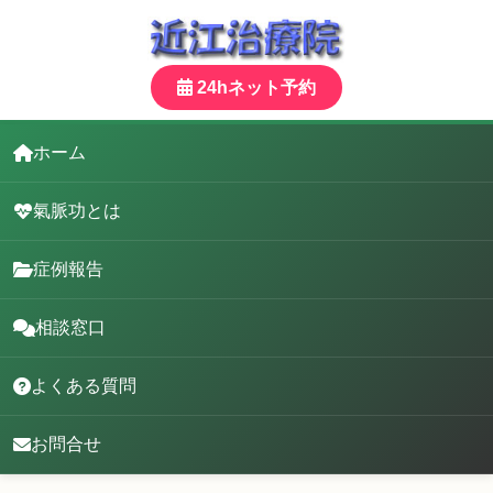
24hネット予約
ホーム
氣脈功とは
症例報告
相談窓口
よくある質問
お問合せ