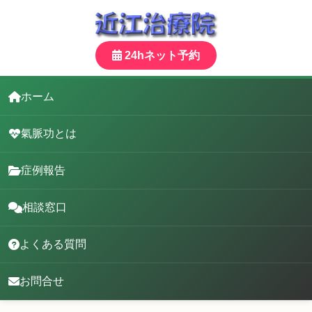
24hネット予約
ホーム
氣脈功とは
症例報告
相談窓口
よくある質問
お問合せ