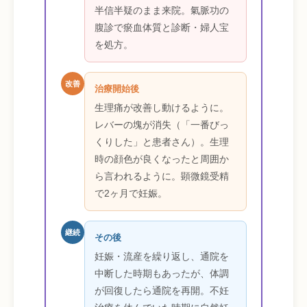
半信半疑のまま来院。氣脈功の
腹診で瘀血体質と診断・婦人宝
を処方。
改善
治療開始後
生理痛が改善し動けるように。
レバーの塊が消失（「一番びっ
くりした」と患者さん）。生理
時の顔色が良くなったと周囲か
ら言われるように。顕微鏡受精
で2ヶ月で妊娠。
継続
その後
妊娠・流産を繰り返し、通院を
中断した時期もあったが、体調
が回復したら通院を再開。不妊