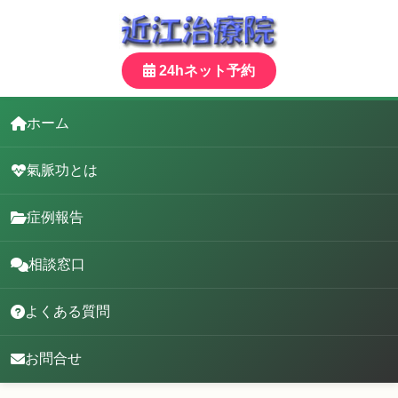
24hネット予約
ホーム
氣脈功とは
症例報告
相談窓口
よくある質問
お問合せ