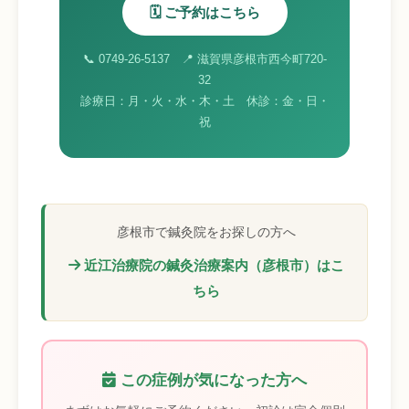
🗓️ ご予約はこちら
📞 0749-26-5137 📍 滋賀県彦根市西今町720-
32
診療日：月・火・水・木・土 休診：金・日・
祝
彦根市で鍼灸院をお探しの方へ
近江治療院の鍼灸治療案内（彦根市）はこ
ちら
この症例が気になった方へ