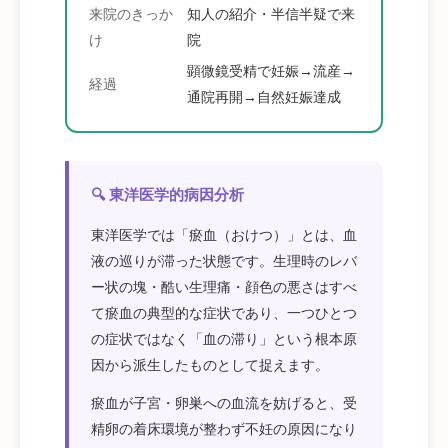
来院のきっか
知人の紹介・半信半疑で来
け
院
顕微鏡受精で妊娠→流産→
経過
通院再開→自然妊娠達成
🔍 東洋医学的病因分析
東洋医学では「瘀血（おけつ）」とは、血
液の巡りが滞った状態です。生理時のレバ
ー状の塊・酷い生理痛・顔色の悪さはすべ
て瘀血の典型的な症状であり、一つひとつ
の症状ではなく「血の滞り」という根本原
因から派生したものとして捉えます。
瘀血が子宮・卵巣への血流を妨げると、受
精卵の着床環境が整わず不妊の原因になり