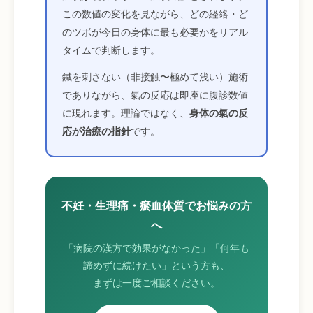
この数値の変化を見ながら、どの経絡・ど
のツボが今日の身体に最も必要かをリアル
タイムで判断します。
鍼を刺さない（非接触〜極めて浅い）施術
でありながら、氣の反応は即座に腹診数値
に現れます。理論ではなく、
身体の氣の反
応が治療の指針
です。
不妊・生理痛・瘀血体質でお悩みの方
へ
「病院の漢方で効果がなかった」「何年も
諦めずに続けたい」という方も、
まずは一度ご相談ください。