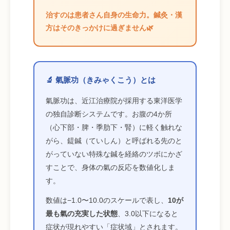
治すのは患者さん自身の生命力。鍼灸・漢
方はそのきっかけに過ぎません🌿
🔬 氣脈功（きみゃくこう）とは
氣脈功は、近江治療院が採用する東洋医学
の独自診断システムです。お腹の4か所
（心下部・脾・季肋下・腎）に軽く触れな
がら、鍉鍼（ていしん）と呼ばれる先のと
がっていない特殊な鍼を経絡のツボにかざ
すことで、身体の氣の反応を数値化しま
す。
数値は−1.0〜10.0のスケールで表し、
10が
最も氣の充実した状態
、3.0以下になると
症状が現れやすい「症状域」とされます。