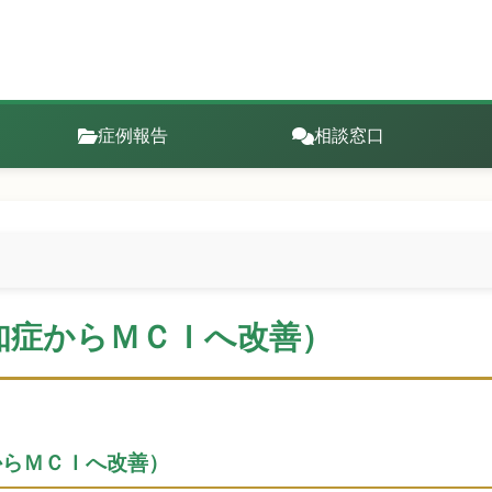
症例報告
相談窓口
知症からＭＣＩへ改善）
からＭＣＩへ改善）