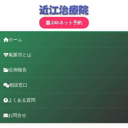
24hネット予約
ホーム
氣脈功とは
症例報告
相談窓口
よくある質問
お問合せ