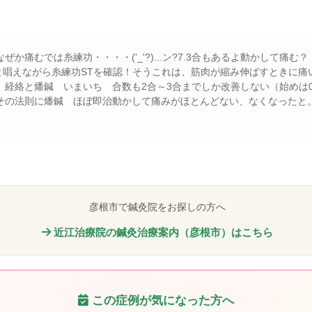
か痛むでは糸練功・・・・('_'?)...ン?7.3合もあるよ動かして痛む
ゥと唱えながら糸練功STを確認！そうこれは、筋肉が縮み伸ばすときに
経絡と燔鍼 いまいち 合数も2合～3合までしか改善しない（始めは0
その法則に燔鍼 ほぼ即治動かして痛みがほとんどない、なくなったと
彦根市で鍼灸院をお探しの方へ
近江治療院の鍼灸治療案内（彦根市）はこちら
この症例が気になった方へ