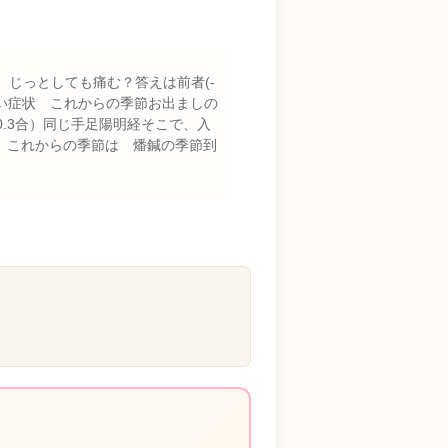
？ じっとしても痛む？答えは前者(-
痛い症状 これからの季節お出ましの
.3合）同じ手足陽明経そこで、入
。これからの季節は 燔鍼の季節到