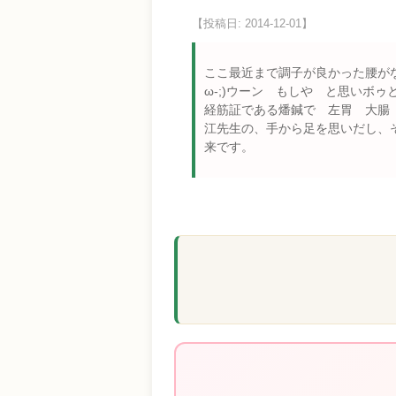
【投稿日: 2014-12-01】
ここ最近まで調子が良かった腰がなぜ
ω-;)ウーン もしや と思いボ
経筋証である燔鍼で 左胃 大腸 
江先生の、手から足を思いだし、
来です。