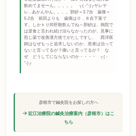
飲めてませーん。。。。。 ┐( -"-)┌ヤレヤ
レ...あかんやん。。。。胆砂＝3.7合 歯痛＝
5.2合 前回よりも 歯痛は０．８合下落で
す。しかｋり抑肝散飲んでね～胆砂は、病院で
は逆食と言われ続け治らなかったのが、見事に
煎じ薬で改善漢方捨てがたしですし、 西洋医
師はなぜもっと追求しないのか、患者は治って
ないと言ってるが？痛いと言ってるが？ な
ぜ どうしてにならないのか・・・・ ┐( -
"-)┌
彦根市で鍼灸院をお探しの方へ
近江治療院の鍼灸治療案内（彦根市）はこ
ちら