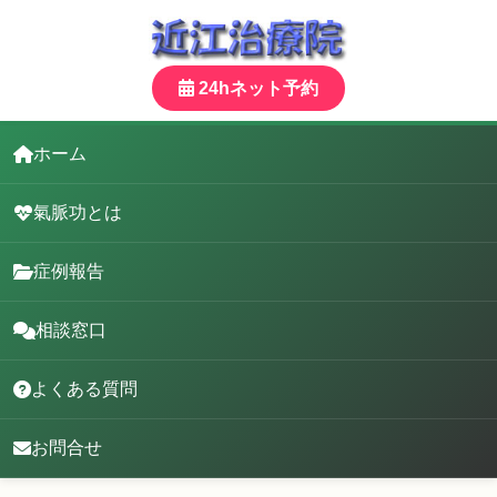
24hネット予約
ホーム
氣脈功とは
症例報告
相談窓口
よくある質問
お問合せ