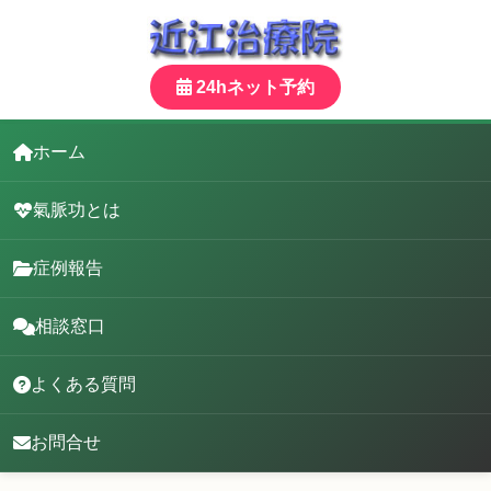
24hネット予約
ホーム
氣脈功とは
症例報告
相談窓口
よくある質問
お問合せ