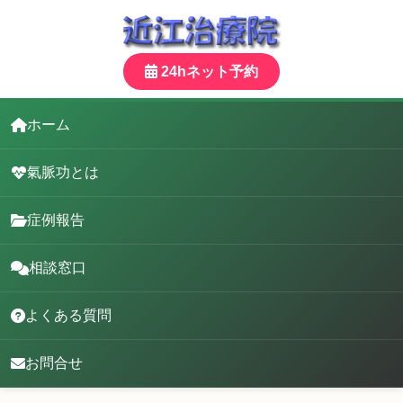
24hネット予約
ホーム
氣脈功とは
症例報告
相談窓口
よくある質問
お問合せ