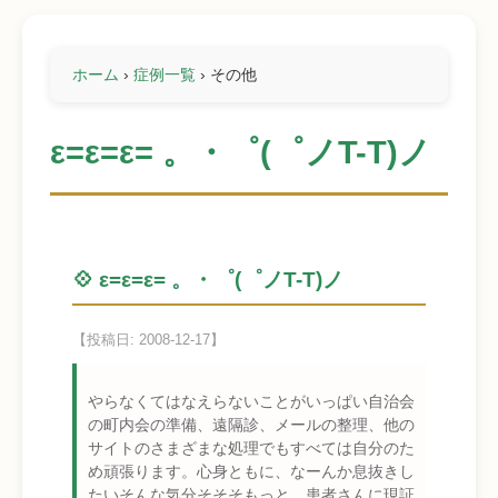
ホーム
›
症例一覧
›
その他
ε=ε=ε= 。・゜(゜ノT-T)ノ
💠 ε=ε=ε= 。・゜(゜ノT-T)ノ
【投稿日: 2008-12-17】
やらなくてはなえらないことがいっぱい自治会
の町内会の準備、遠隔診、メールの整理、他の
サイトのさまざまな処理でもすべては自分のた
め頑張ります。心身ともに、なーんか息抜きし
たいそんな気分そそそもっと、患者さんに現証