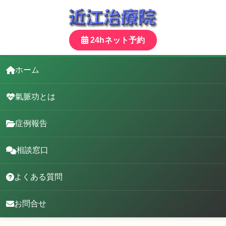
24hネット予約
ホーム
氣脈功とは
症例報告
相談窓口
よくある質問
お問合せ