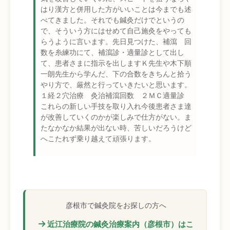
はり漢方と併用した方がいいことは今までも述
べてきました。それでも鍼灸だけでというの
で、そういう方にはせめて自己施灸をやっても
らうように言います。先日見つけた、補瀉 回
数を糸練功にて、補瀉診・適量診として出し
て、患者さまに指示を出しますＫ先生や木下順
一朗先生から学んだ、下の合数をきちんと拾う
やり方で、厳然と行っていきたいと思います。
１経２穴治療 灸治補瀉回数 ２ＭＣ適量診
これらの新しい手技を取り入れ今後患者さま達
が改善していくのかが楽しみで仕方がない。ま
たなかなか結果が出ない時、苦しいだろうけど
へこたれず乗り越えて頑張ります。
彦根市で鍼灸院をお探しの方へ
近江治療院の鍼灸治療案内（彦根市）はこ