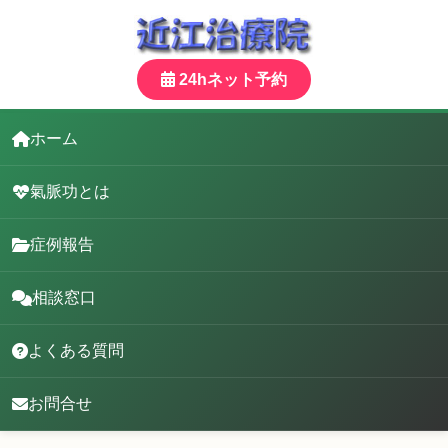
24hネット予約
ホーム
氣脈功とは
症例報告
相談窓口
よくある質問
お問合せ