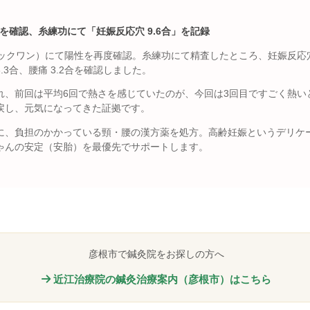
続を確認、糸練功にて「妊娠反応穴 9.6合」を記録
ックワン）にて陽性を再度確認。糸練功にて精査したところ、妊娠反応穴
3.3合、腰痛 3.2合を確認しました。
れ、前回は平均6回で熱さを感じていたのが、今回は3回目ですごく熱い
戻し、元気になってきた証拠です。
に、負担のかかっている頸・腰の漢方薬を処方。高齢妊娠というデリケ
ゃんの安定（安胎）を最優先でサポートします。
彦根市で鍼灸院をお探しの方へ
近江治療院の鍼灸治療案内（彦根市）はこちら