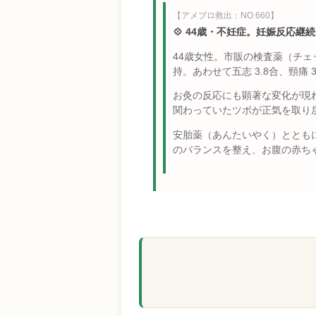
【アメブロ救出：NO.660】
💠 44歳・不妊症。妊娠反応継
44歳女性。市販の検査薬（チェ
持。あわせて五志 3.8合、頸痛 
お灸の反応にも顕著な変化が現
関わっていたツボが正気を取り
安胎薬（あんたいやく）ととも
のバランスを整え、お腹の赤ち