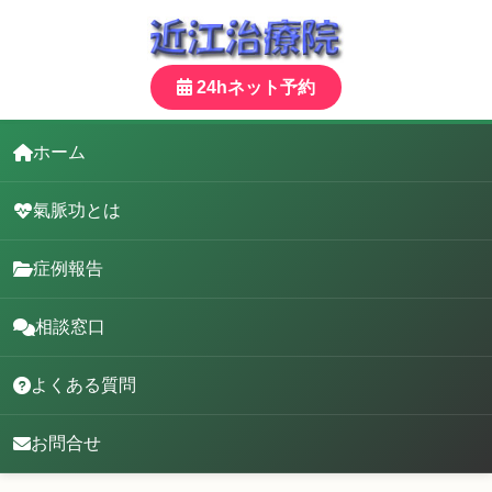
24hネット予約
ホーム
氣脈功とは
症例報告
相談窓口
よくある質問
お問合せ