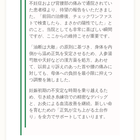
不妊症および背腰部の痛みで通院されてい
た患者様より、待望の報告をいただきまし
た。「前回の治療後、チェックワンファス
トで検査したら、まさかの陽性でした」と
のこと。当院としても非常に喜ばしい瞬間
ですが、ここからの維持こそが重要です。
「油断は大敵」の原則に基づき、身体を内
側から温め正気を安定させるため、人参湯
芍散や天好などの漢方薬を処方。あわせ
て、以前より訴えのあった首や腰の痛みに
対しても、母体への負担を最小限に抑えつ
つ調整を施しました。
妊娠初期の不安定な時期を乗り越えるた
め、引き続き糸練功での精密なデバッグ
と、お灸による血流改善を継続。新しい命
を育むための「正気が立ち上がる土台作
り」を全力でサポートしてまいります。