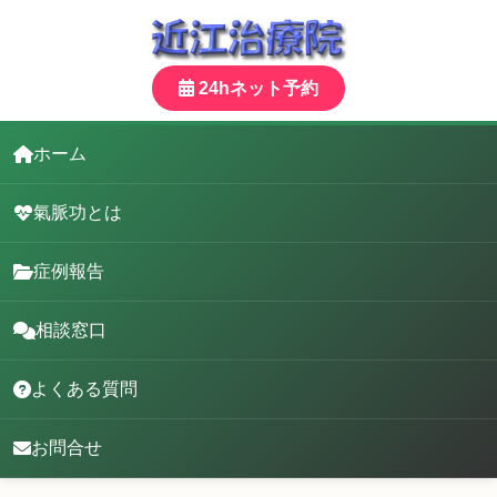
24hネット予約
ホーム
氣脈功とは
症例報告
相談窓口
よくある質問
お問合せ