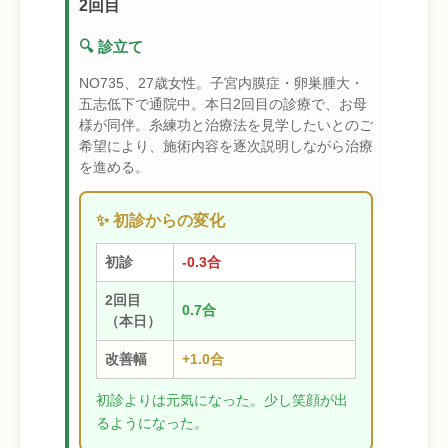
2回目
🔍 診立て
NO735、27歳女性。子宮内膜症・卵巣腫大・
五志低下で通院中。本日2回目の診療で、お母
様が同伴。糸練功と治療法を見学したいとのご
希望により、施術内容を逐次説明しながら治療
を進める。
✨ 初診からの変化
初診
-0.3合
2回目
0.7合
（本日）
改善幅
+1.0合
初診よりは元気になった。少し笑顔が出
るようになった。