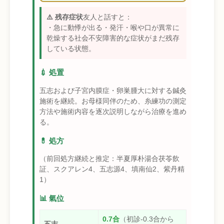
⚠️ 残存症状
友人と話すと：
・急に動悸が出る・発汗・喉や口が異常に
乾燥する社会不安障害的な症状がまだ残存
している状態。
💉 処置
五志および子宮内膜症・卵巣腫大に対する鍼灸
施術を継続。お母様同伴のため、糸練功の測定
方法や施術内容を逐次説明しながら治療を進め
る。
💊 処方
（前回処方継続と推定：半夏厚朴湯合茯苓飲
証、スクアレン4、五志源4、填南仙2、紫丹精
1）
📊 氣位
0.7合
（初診-0.3合から