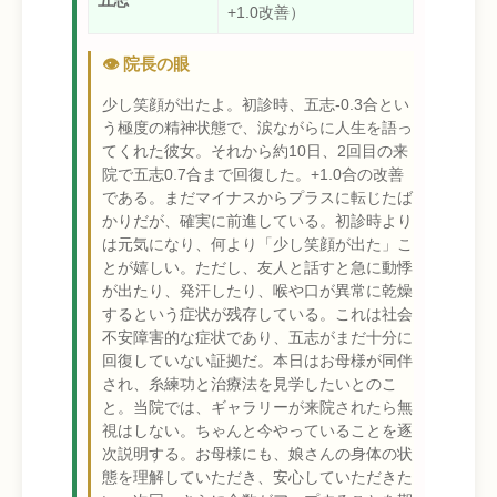
五志
+1.0改善）
👁️ 院長の眼
少し笑顔が出たよ。初診時、五志-0.3合とい
う極度の精神状態で、涙ながらに人生を語っ
てくれた彼女。それから約10日、2回目の来
院で五志0.7合まで回復した。+1.0合の改善
である。まだマイナスからプラスに転じたば
かりだが、確実に前進している。初診時より
は元気になり、何より「少し笑顔が出た」こ
とが嬉しい。ただし、友人と話すと急に動悸
が出たり、発汗したり、喉や口が異常に乾燥
するという症状が残存している。これは社会
不安障害的な症状であり、五志がまだ十分に
回復していない証拠だ。本日はお母様が同伴
され、糸練功と治療法を見学したいとのこ
と。当院では、ギャラリーが来院されたら無
視はしない。ちゃんと今やっていることを逐
次説明する。お母様にも、娘さんの身体の状
態を理解していただき、安心していただきた