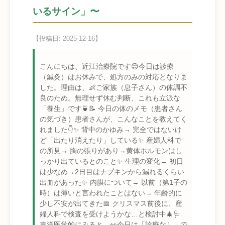
いるサイン」〜
【投稿日: 2025-12-16】
こんにちは、近江治療院です😊今日は診療
（鍼灸）はお休みで、処方のみの対応となりま
した。理由は、👶ご家族（息子さん）の体調不
良のため。無理せず休む判断、これも立派な
「養生」です🍵📝 今日の体のメモ（患者さん
の気づき）患者さんが、こんなことを教えてく
れました👇✨ 背中のかゆみ→ 完全ではないけ
ど「出たり消えたり」している✨ 産婦人科で
の所見→ 胸の張りがあり→黄体ホルモンはし
っかり出ているとのこと✨ 生理の変化→ 初日
は少なめ→2日目はナプキンから漏れるくらい
出血があった✨ 内膜について→ 以前（第1子の
時）は薄いと言われたことはない→ 年齢的に
少し不安が出てきた📅 クリスマス前後に、産
婦人科で検査を受けようかな…と検討中🎄🩺
東洋医学的にみると…👀今日は「診療なし」で