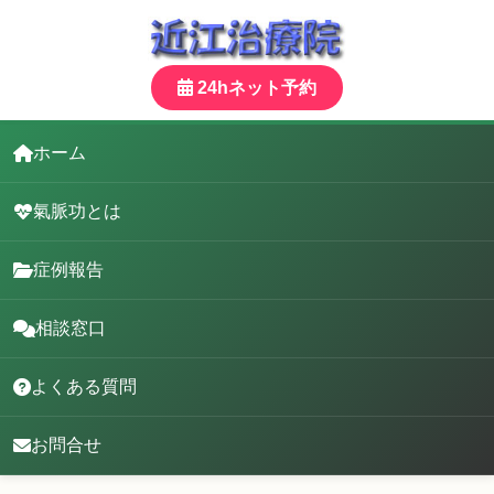
24hネット予約
ホーム
氣脈功とは
症例報告
相談窓口
よくある質問
お問合せ