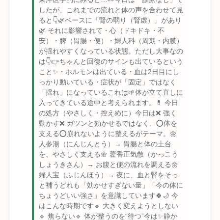
したが、これまでの流れと体の声を合わせて見
ると👇🌿ベースに「腎の弱り（腎虚）」があり
🌿 それに影響されて・心（ドキドキ・不
安）・脾（胃腸・便）・婦人科（周期・内膜）
が揺れやすくなっている状態。ただし大事なの
は👇👉ちゃんと回復のサインも出ているという
こと✨・ホルモンは出ている・血は2日目にし
っかり動いている・症状が「固定」ではなく
「揺れ」になっているこれは🌱体が立て直しに
入ってきている途中と考えられます。💊 今日
の処方（やさしく・控えめに）今日は❌ 強く
動かす❌ ガツンと効かせるではなく、⭕体を
支える⭕崩れないように整えるがテーマ。🌼
人参湯（にんじんとう）→ 胃腸と体の土台
を、やさしく支える🌼 藿香正気散（かっこう
しょうきさん）→ お腹と便の流れを調える🌼
婦人宝（ふじんほう）→ 夜に、血と腎をそっ
と補うどれも「効かせすぎない量」「今の体に
ちょうどいい強さ」を意識しています🍀🌙 今
はこんな時期です🔹 大きく変えようとしない
🔹 焦らない🔹 体が整うのを“待つ”今は✨静か