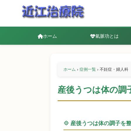
ホーム
氣脈功とは
ホーム
›
症例一覧
›
不妊症・婦人科
産後うつは体の調
💠 産後うつは体の調子を