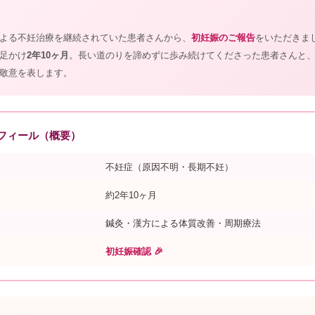
よる不妊治療を継続されていた患者さんから、
初妊娠のご報告
をいただきま
足かけ
2年10ヶ月
。長い道のりを諦めずに歩み続けてくださった患者さんと
敬意を表します。
ロフィール（概要）
不妊症（原因不明・長期不妊）
約2年10ヶ月
鍼灸・漢方による体質改善・周期療法
初妊娠確認 🎉