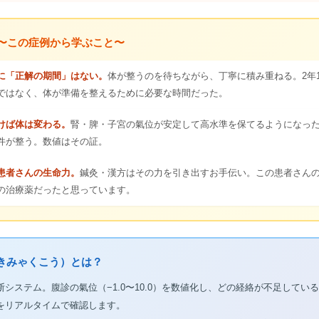
眼〜この症例から学ぶこと〜
に「正解の期間」はない。
体が整うのを待ちながら、丁寧に積み重ねる。2年1
ではなく、体が準備を整えるために必要な時間だった。
けば体は変わる。
腎・脾・子宮の氣位が安定して高水準を保てるようになっ
件が整う。数値はその証。
患者さんの生命力。
鍼灸・漢方はその力を引き出すお手伝い。この患者さん
の治療薬だったと思っています。
（きみゃくこう）とは？
システム。腹診の氣位（−1.0〜10.0）を数値化し、どの経絡が不足してい
をリアルタイムで確認します。