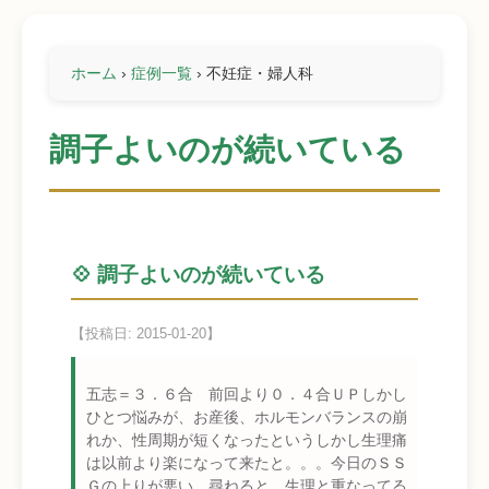
ホーム
›
症例一覧
›
不妊症・婦人科
調子よいのが続いている
💠 調子よいのが続いている
【投稿日: 2015-01-20】
五志＝３．６合 前回より０．４合ＵＰしかし
ひとつ悩みが、お産後、ホルモンバランスの崩
れか、性周期が短くなったというしかし生理痛
は以前より楽になって来たと。。。今日のＳＳ
Ｇの上りが悪い 尋ねると 生理と重なってる