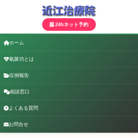
24hネット予約
ホーム
氣脈功とは
症例報告
相談窓口
よくある質問
お問合せ