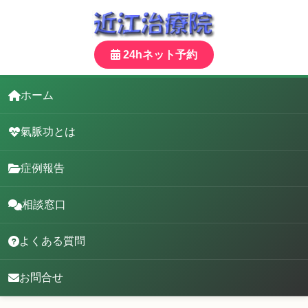
24hネット予約
ホーム
氣脈功とは
症例報告
相談窓口
よくある質問
お問合せ