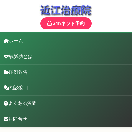
24hネット予約
ホーム
氣脈功とは
症例報告
相談窓口
よくある質問
お問合せ