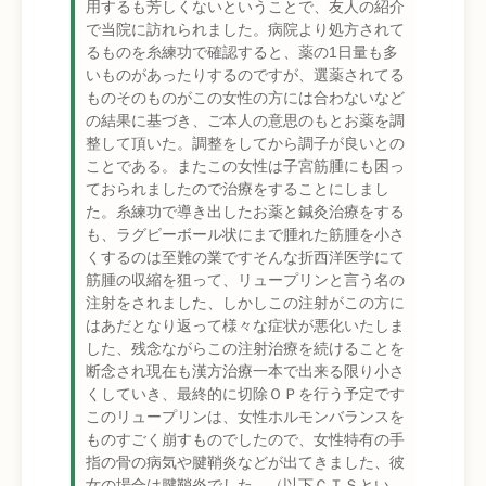
用するも芳しくないということで、友人の紹介
で当院に訪れられました。病院より処方されて
るものを糸練功で確認すると、薬の1日量も多
いものがあったりするのですが、選薬されてる
ものそのものがこの女性の方には合わないなど
の結果に基づき、ご本人の意思のもとお薬を調
整して頂いた。調整をしてから調子が良いとの
ことである。またこの女性は子宮筋腫にも困っ
ておられましたので治療をすることにしまし
た。糸練功で導き出したお薬と鍼灸治療をする
も、ラグビーボール状にまで腫れた筋腫を小さ
くするのは至難の業ですそんな折西洋医学にて
筋腫の収縮を狙って、リュープリンと言う名の
注射をされました、しかしこの注射がこの方に
はあだとなり返って様々な症状が悪化いたしま
した、残念ながらこの注射治療を続けることを
断念され現在も漢方治療一本で出来る限り小さ
くしていき、最終的に切除ＯＰを行う予定です
このリュープリンは、女性ホルモンバランスを
ものすごく崩すものでしたので、女性特有の手
指の骨の病気や腱鞘炎などが出てきました、彼
女の場合は腱鞘炎でした。（以下ＣＴＳとい