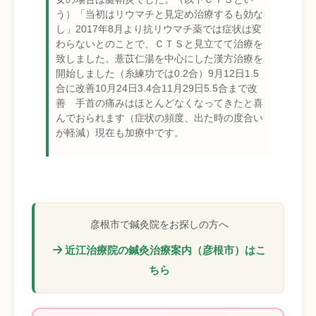
う）「当初はリウマチと見定め治療するも効な
し」2017年8月より抗リウマチ薬では症状は変
わらないとのことで、ＣＴＳと見立てて治療を
致しました。薏苡仁湯を中心にした漢方治療を
開始しました（糸練功では0.2合）9月12日1.5
合に改善10月24日3.4合11月29日5.5合まで改
善 手首の痛みはほとんどなくなってきたと喜
んでおられます（症状の頻度、出た時の度合い
が軽減）現在も加療中です。
彦根市で鍼灸院をお探しの方へ
近江治療院の鍼灸治療案内（彦根市）はこ
ちら