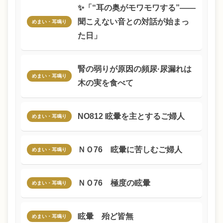
✨「“耳の奥がモワモワする”——
聞こえない音との対話が始まっ
めまい・耳鳴り
た日」
腎の弱りが原因の頻尿·尿漏れは
めまい・耳鳴り
木の実を食べて
NO812 眩暈を主とするご婦人
めまい・耳鳴り
ＮＯ76 眩暈に苦しむご婦人
めまい・耳鳴り
ＮＯ76 極度の眩暈
めまい・耳鳴り
眩暈 殆ど皆無
めまい・耳鳴り