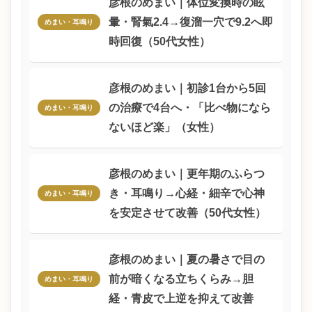
彦根のめまい｜体位変換時の眩
暈・腎氣2.4→復溜一穴で9.2へ即
めまい・耳鳴り
時回復（50代女性）
彦根のめまい｜初診1台から5回
の治療で4台へ・「比べ物になら
めまい・耳鳴り
ないほど楽」（女性）
彦根のめまい｜更年期のふらつ
き・耳鳴り→心経・細辛で心神
めまい・耳鳴り
を安定させて改善（50代女性）
彦根のめまい｜夏の暑さで目の
前が暗くなる立ちくらみ→胆
めまい・耳鳴り
経・青皮で上逆を抑えて改善