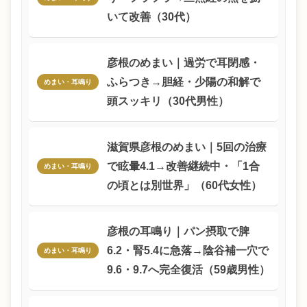
いて改善（30代）
彦根のめまい｜過労で耳閉感・
ふらつき→胆経・少陽の和解で
めまい・耳鳴り
頭スッキリ（30代男性）
滋賀県彦根のめまい｜5回の治療
で眩暈4.1→改善継続中・「1合
めまい・耳鳴り
の頃とは別世界」（60代女性）
彦根の耳鳴り｜パン摂取で脾
6.2・腎5.4に急落→陰谷補一穴で
めまい・耳鳴り
9.6・9.7へ完全復活（59歳男性）