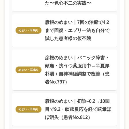
た〜色心不二の実践〜
彦根のめまい｜7回の治療で4.2
まで回復・エプリー法も自分で
めまい・耳鳴り
試した患者様の仮卒院
彦根のめまい｜パニック障害・
頭痛・抗うつ薬服用中→半夏厚
めまい・耳鳴り
朴湯＋自律神経調整で改善（患
者No.797）
彦根のめまい｜初診−0.2→10回
目で9.2・瞑眩反応を経て眩暈ほ
めまい・耳鳴り
ぼ消失（患者No.812）