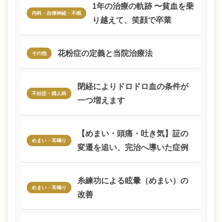
1年の治療の軌跡 〜貧血を乗
内科・自律神経・不眠
り越えて、笑顔で卒業
花粉症の定義と当院治療法
その他
閉経によりドロドロ血の条件が
不妊症・婦人科
一つ増えます
【めまい・頭痛・吐き気】証の
めまい・耳鳴り
変遷を追い、完治へ導いた症例
糸練功による眩暈（めまい）の
めまい・耳鳴り
改善