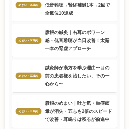
低音難聴→腎経補鍼1本→2回で
めまい・耳鳴り
全氣位10達成
彦根の鍼灸｜右耳のボワーン
感・低音難聴が当日改善！太谿
めまい・耳鳴り
一本の腎虚アプローチ
鍼灸師が漢方を学ぶ理由〜目の
前の患者様を治したい、その一
めまい・耳鳴り
心から〜
彦根のめまい｜吐き気・重症眩
暈が消失・五志も2倍のスピード
めまい・耳鳴り
で改善・耳鳴りは残るが前進中