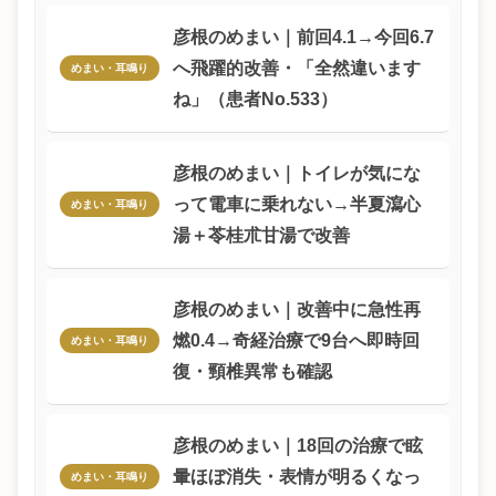
彦根のめまい｜前回4.1→今回6.7
へ飛躍的改善・「全然違います
めまい・耳鳴り
ね」（患者No.533）
彦根のめまい｜トイレが気にな
って電車に乗れない→半夏瀉心
めまい・耳鳴り
湯＋苓桂朮甘湯で改善
彦根のめまい｜改善中に急性再
燃0.4→奇経治療で9台へ即時回
めまい・耳鳴り
復・頸椎異常も確認
彦根のめまい｜18回の治療で眩
暈ほぼ消失・表情が明るくなっ
めまい・耳鳴り