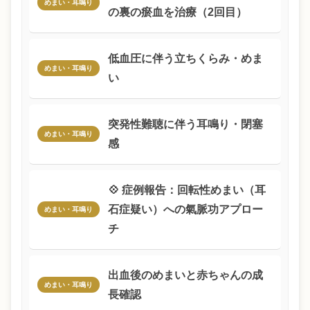
めまい・耳鳴り
の裏の瘀血を治療（2回目）
低血圧に伴う立ちくらみ・めま
めまい・耳鳴り
い
突発性難聴に伴う耳鳴り・閉塞
めまい・耳鳴り
感
💠 症例報告：回転性めまい（耳
石症疑い）への氣脈功アプロー
めまい・耳鳴り
チ
出血後のめまいと赤ちゃんの成
めまい・耳鳴り
長確認