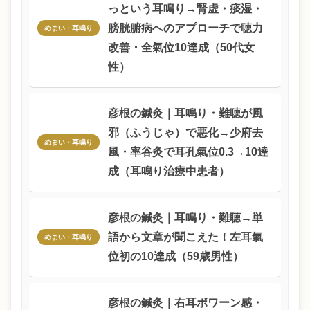
っという耳鳴り→腎虚・痰湿・
膀胱腑病へのアプローチで聴力
めまい・耳鳴り
改善・全氣位10達成（50代女
性）
彦根の鍼灸｜耳鳴り・難聴が風
邪（ふうじゃ）で悪化→少府去
めまい・耳鳴り
風・率谷灸で耳孔氣位0.3→10達
成（耳鳴り治療中患者）
彦根の鍼灸｜耳鳴り・難聴→単
語から文章が聞こえた！左耳氣
めまい・耳鳴り
位初の10達成（59歳男性）
彦根の鍼灸｜右耳ボワーン感・