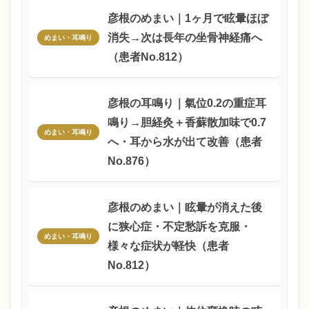
彦根のめまい｜1ヶ月で眩暈ほぼ
消失→次は長年の坐骨神経痛へ
めまい・耳鳴り
（患者No.812）
彦根の耳鳴り｜氣位0.2の重症耳
鳴り→胆経灸＋香蘇散加味で0.7
めまい・耳鳴り
へ・耳から水が出て改善（患者
No.876）
彦根のめまい｜眩暈が消えた後
に狭心症・不定愁訴を克服・
めまい・耳鳴り
様々な症状が軽快（患者
No.812）