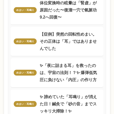
体位変換時の眩暈は「腎虚」が
原因だった〜復溜一穴で氣脈功
めまい・耳鳴り
9.2へ回復〜
️【症例】突然の回転性めまい。
その正体は「耳」ではありませ
めまい・耳鳴り
んでした
✨「夜に詰まる耳」を救ったの
は、宇宙の法則！？✨ 爆弾低気
めまい・耳鳴り
圧に負けない「内圧」の作り方
✨ 諦めていた「耳鳴り」が消え
た日！鍼灸で「砂の音」までス
めまい・耳鳴り
ッキリ大掃除！✨